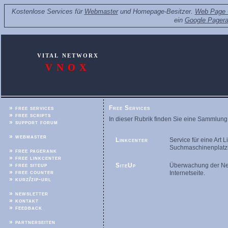
Kostenlose Services für
Webmaster
und Homepage-Besitzer.
Web Page 
ein
Google Pager
vital networx
VNOX
» free services
Free Services
» free scripts
In dieser Rubrik finden Sie eine Sammlung 
» support forum
» webmaster
Linkcenter
Service für eine Art 
Suchmaschinenplatz
» free pagerank
» free linkcenter
» free siteup
SiteUp
Überwachung der Netz
» free counter
Internetseite.
» kurz/zip-url
» newsletter
» kontakt
» feedback
» partnerseiten