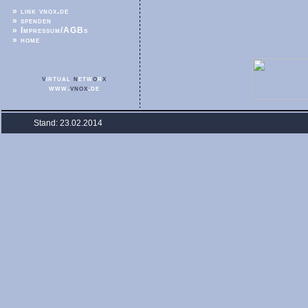
» link vnox.de
» spenden
» Impressum/AGBs
» home
v
irtual
n
etw
o
r
x
www.
vnox
.de
Stand: 23.02.2014